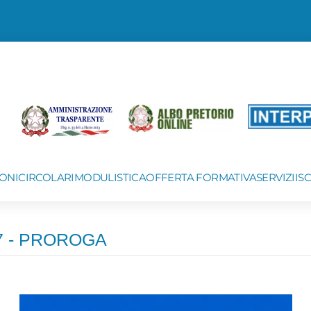
ONI
CIRCOLARI
MODULISTICA
OFFERTA FORMATIVA
SERVIZI
IS
27 - PROROGA