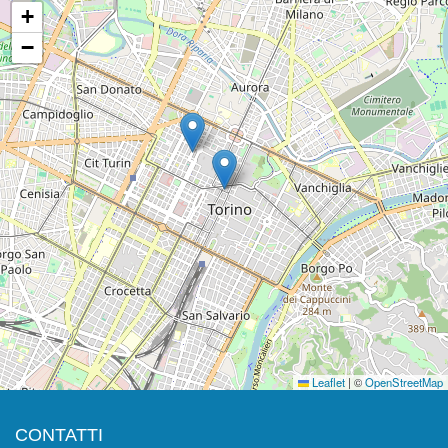
+
−
Leaflet
|
©
OpenStreetMap
CONTATTI