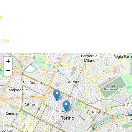
25
-2024
+
−