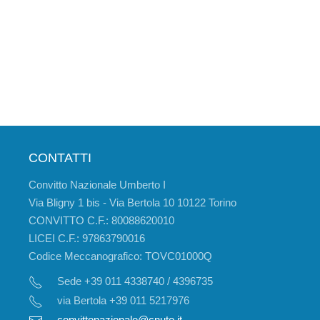
CONTATTI
Convitto Nazionale Umberto I
Via Bligny 1 bis - Via Bertola 10 10122 Torino
CONVITTO C.F.: 80088620010
LICEI C.F.: 97863790016
Codice Meccanografico: TOVC01000Q
Sede +39 011 4338740 / 4396735
via Bertola +39 011 5217976
convittonazionale@cnuto.it