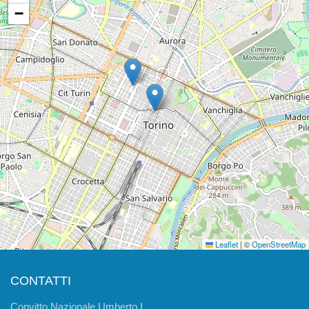
−
Leaflet
|
©
OpenStreetMap
CONTATTI
Convitto Nazionale Umberto I