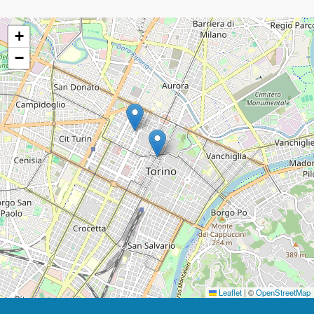
+
−
Leaflet
|
©
OpenStreetMap