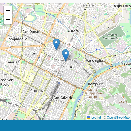
+
−
Leaflet
|
©
OpenStreetMap