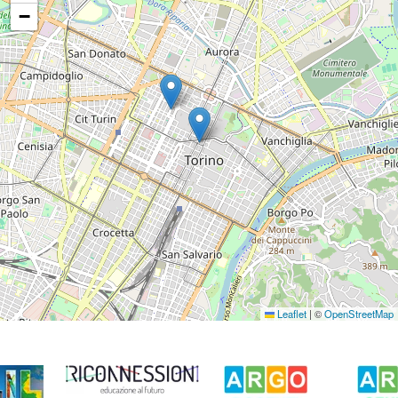
−
Leaflet
|
©
OpenStreetMap