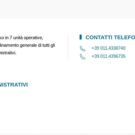
CONTATTI TELEFO
so in 7 unità operative,
inamento generale di tutti gli
+39 011.4338740
strativi.
+39 011.4396735
ISTRATIVI