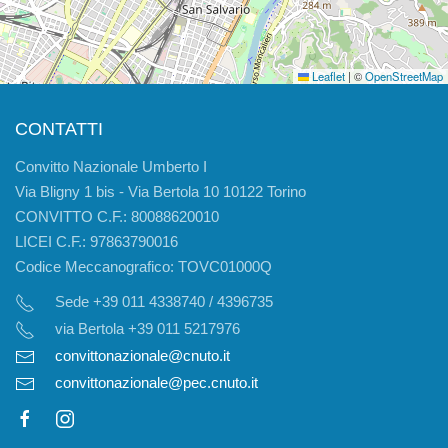
Leaflet
|
©
OpenStreetMap
CONTATTI
Convitto Nazionale Umberto I
Via Bligny 1 bis - Via Bertola 10 10122 Torino
CONVITTO C.F.: 80088620010
LICEI C.F.: 97863790016
Codice Meccanografico: TOVC01000Q
Sede +39 011 4338740 / 4396735
via Bertola +39 011 5217976
convittonazionale@cnuto.it
convittonazionale@pec.cnuto.it