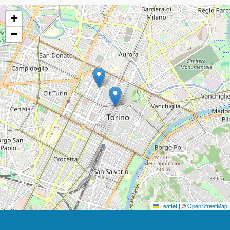
+
−
Leaflet
|
©
OpenStreetMap