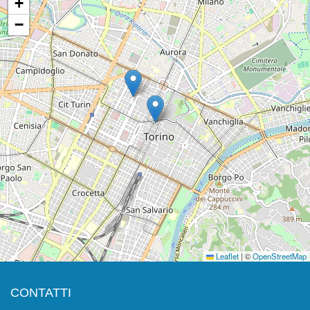
+
−
Leaflet
|
©
OpenStreetMap
CONTATTI