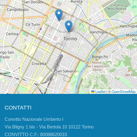
Leaflet
|
©
OpenStreetMap
CONTATTI
Convitto Nazionale Umberto I
Via Bligny 1 bis - Via Bertola 10 10122 Torino
CONVITTO C.F.: 80088620010