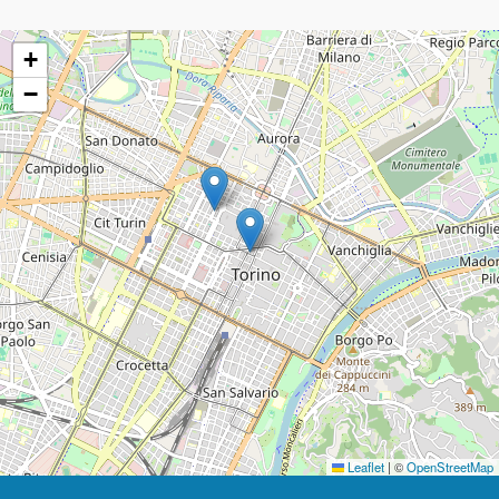
+
−
Leaflet
|
©
OpenStreetMap